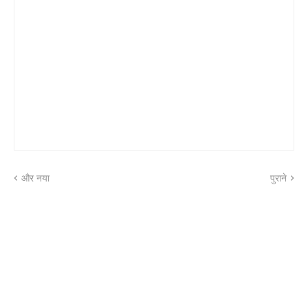
और नया
पुराने