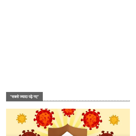
"सबसे ज्यादा पढ़े गए"