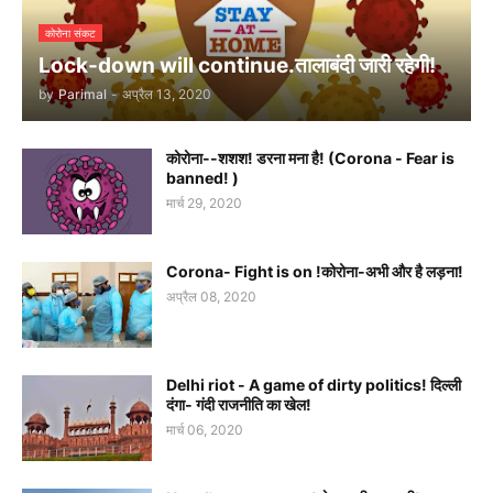
कोरोना संकट
Lock-down will continue.तालाबंदी जारी रहेगी!
by
Parimal
-
अप्रैल 13, 2020
कोरोना--शशश! डरना मना है! (Corona - Fear is
banned! )
मार्च 29, 2020
Corona- Fight is on !कोरोना-अभी और है लड़ना!
अप्रैल 08, 2020
Delhi riot - A game of dirty politics! दिल्ली
दंगा- गंदी राजनीति का खेल!
मार्च 06, 2020