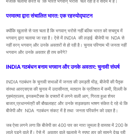
मजाक चलाया करते थे कि भारत भगवान् भरोसे चल रहा है वे सदमें में हैं।
परमात्मा द्वारा संचालित भारत: एक रहस्योद्घाटन
क्योंकि खुलासे से पता चला है कि भगवान् भरोसे नहीं बल्कि भारत को सचमुच में
भगवान् द्वारा चलाया जा रहा है। ऐसे में INDIA की लड़ाई बीजेपी या NDA से
नहीं वरन् भगवान् और उनके अवतारों से हो रही है। चुनाव परिणाम भी जनता नहीं
भगवान और उनके अवतार ही तय करेंगे?
INDIA गठबंधन बनाम भगवान और उनके अवतार: चुनावी संघर्ष
INDIA गठबंधन के चुनावी सभाओं में जनता की उमड़ती भीड़, बीजेपी की पैतृक
संस्था आरएसएस की चुनाव में उदासीनता, मतदान के प्रतिशत में कमी, दिल्ली के
गृहमंत्रालय, इनकमटैक्स के दफ्तरों में लगने वाली आग, गिरता हुआ शेयर
बाजार,प्रधानमंत्री की बौखलाहट और उनके सड़कछाप भाषण संकेत दे रहे थे कि
बीजेपी और NDA गठबंधन संकट में है तथा जनता परिवर्तन को उद्दत है।
जब ऐसा लगने लगा कि बीजेपी का 400 पार का नारा जुमला है वास्तव में 200 के
लाले पड़ने वाले हैं। ऐसे में अवतार वाले खुलासे ने स्पष्ट हार को सामने देख रही