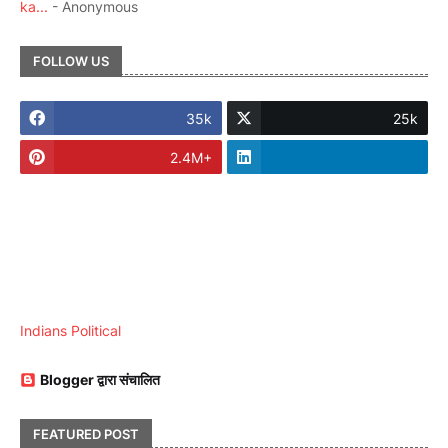
ka...
- Anonymous
FOLLOW US
35k
25k
2.4M+
Indians Political
Blogger द्वारा संचालित
FEATURED POST