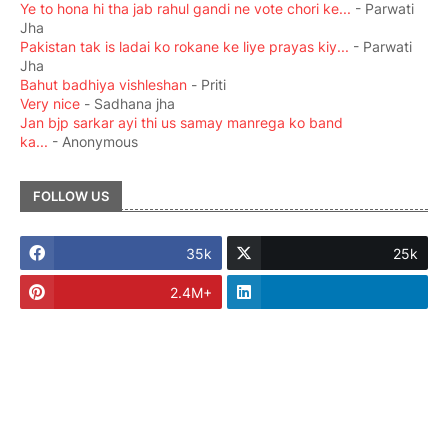
Ye to hona hi tha jab rahul gandi ne vote chori ke...
- Parwati
Jha
Pakistan tak is ladai ko rokane ke liye prayas kiy...
- Parwati
Jha
Bahut badhiya vishleshan
- Priti
Very nice
- Sadhana jha
Jan bjp sarkar ayi thi us samay manrega ko band
ka...
- Anonymous
FOLLOW US
35k
25k
2.4M+