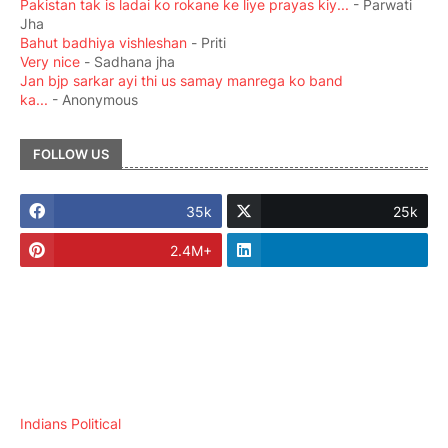
Pakistan tak is ladai ko rokane ke liye prayas kiy...
- Parwati
Jha
Bahut badhiya vishleshan
- Priti
Very nice
- Sadhana jha
Jan bjp sarkar ayi thi us samay manrega ko band
ka...
- Anonymous
FOLLOW US
35k
25k
2.4M+
Indians Political